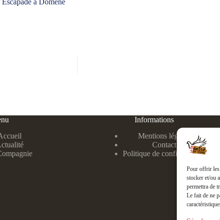
lle Escapade à Domène
nu
Informations
Accueil
Mentions légales
ctualité
Contact
Compagnie
Politique de confidentialité
Pour offrir le
stocker et/ou 
permettra de t
Le fait de ne 
caractéristique