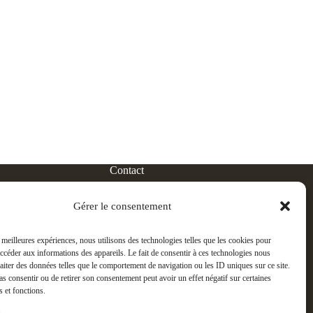
Contact
2, impasse Georges Brassens.
38190 Froges / Isère
Gérer le consentement
s meilleures expériences, nous utilisons des technologies telles que les cookies pour
06 07 04 33 97
accéder aux informations des appareils. Le fait de consentir à ces technologies nous
raiter des données telles que le comportement de navigation ou les ID uniques sur ce site.
pas consentir ou de retirer son consentement peut avoir un effet négatif sur certaines
entre.en.scene.theatre@gmail.com
s et fonctions.