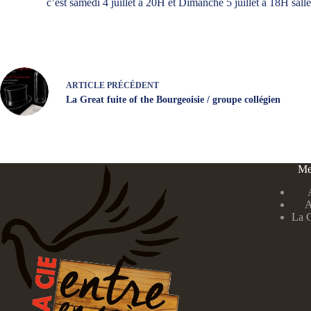
c’est samedi 4 juillet à 20H et Dimanche 5 juillet à 18H sa
ARTICLE
PRÉCÉDENT
La Great fuite of the Bourgeoisie / groupe collégien
Me
A
La 